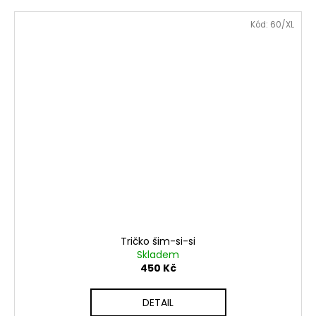
Kód:
60/XL
Tričko šim-si-si
Skladem
450 Kč
DETAIL