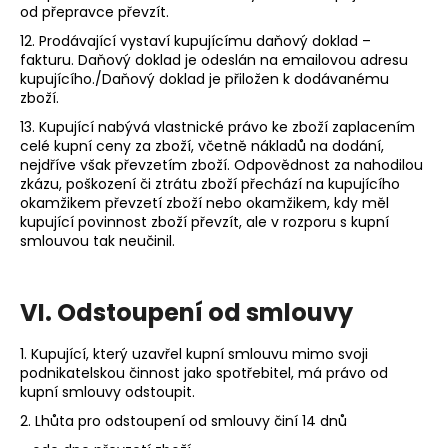
od přepravce převzít.
12. Prodávající vystaví kupujícímu daňový doklad –
fakturu. Daňový doklad je odeslán na emailovou adresu
kupujícího./Daňový doklad je přiložen k dodávanému
zboží.
13. Kupující nabývá vlastnické právo ke zboží zaplacením
celé kupní ceny za zboží, včetně nákladů na dodání,
nejdříve však převzetím zboží. Odpovědnost za nahodilou
zkázu, poškození či ztrátu zboží přechází na kupujícího
okamžikem převzetí zboží nebo okamžikem, kdy měl
kupující povinnost zboží převzít, ale v rozporu s kupní
smlouvou tak neučinil.
VI.
Odstoupení od smlouvy
1. Kupující, který uzavřel kupní smlouvu mimo svoji
podnikatelskou činnost jako spotřebitel, má právo od
kupní smlouvy odstoupit.
2. Lhůta pro odstoupení od smlouvy činí 14 dnů