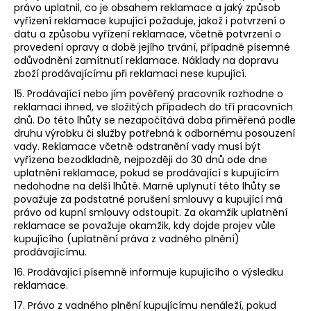
právo uplatnil, co je obsahem reklamace a jaký způsob
vyřízení reklamace kupující požaduje, jakož i potvrzení o
datu a způsobu vyřízení reklamace, včetně potvrzení o
provedení opravy a době jejího trvání, případně písemné
odůvodnění zamítnutí reklamace. Náklady na dopravu
zboží prodávajícímu při reklamaci nese kupující.
15. Prodávající nebo jím pověřený pracovník rozhodne o
reklamaci ihned, ve složitých případech do tří pracovních
dnů. Do této lhůty se nezapočítává doba přiměřená podle
druhu výrobku či služby potřebná k odbornému posouzení
vady. Reklamace včetně odstranění vady musí být
vyřízena bezodkladně, nejpozději do 30 dnů ode dne
uplatnění reklamace, pokud se prodávající s kupujícím
nedohodne na delší lhůtě. Marné uplynutí této lhůty se
považuje za podstatné porušení smlouvy a kupující má
právo od kupní smlouvy odstoupit. Za okamžik uplatnění
reklamace se považuje okamžik, kdy dojde projev vůle
kupujícího (uplatnění práva z vadného plnění)
prodávajícímu.
16. Prodávající písemně informuje kupujícího o výsledku
reklamace.
17. Právo z vadného plnění kupujícímu nenáleží, pokud