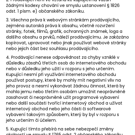
žádnými kodexy chování ve smyslu ustanovení § 1826
odst. 1 písm. e) občanského zákoníku.
3. Všechna práva k webovým stránkám prodávajícího,
zejména autorská práva k obsahu, včetně rozvržení
stránky, fotek, filmů, grafik, ochranných známek, loga a
dalšího obsahu a prvků, náleží prodávajícímu. Je zakázáno
kopírovat, upravovat nebo jinak používat webové stránky
nebo jejich část bez souhlasu prodávajícího.
4. Prodávající nenese odpovědnost za chyby vzniklé v
důsledku zásahů třetích osob do internetového obchodu
nebo v důsledku jeho užití v rozporu s jeho určením.
Kupující nesmí při využívání internetového obchodu
používat postupy, které by mohly mít negativní vliv na
jeho provoz a nesmí vykonávat žádnou činnost, která by
mohla jemu nebo třetím osobám umožnit neoprávněně
zasahovat či neoprávněně užít programové vybavení
nebo další součásti tvořící internetový obchod a užívat
internetový obchod nebo jeho části či softwarové
vybavení takovým způsobem, který by byl v rozporu s
jeho určením či účelem.
5. Kupující tímto přebírá na sebe nebezpečí změny
okolností ve smyslu § 1765 odst. 2 občanského zákoníku.