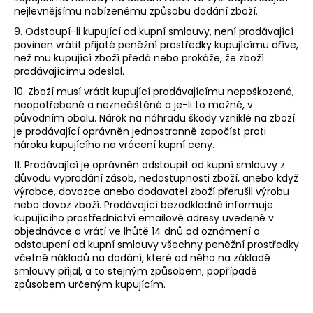
nejlevnějšímu nabízenému způsobu dodání zboží.
9. Odstoupí-li kupující od kupní smlouvy, není prodávající
povinen vrátit přijaté peněžní prostředky kupujícímu dříve,
než mu kupující zboží předá nebo prokáže, že zboží
prodávajícímu odeslal.
10. Zboží musí vrátit kupující prodávajícímu nepoškozené,
neopotřebené a neznečištěné a je-li to možné, v
původním obalu. Nárok na náhradu škody vzniklé na zboží
je prodávající oprávněn jednostranně započíst proti
nároku kupujícího na vrácení kupní ceny.
11. Prodávající je oprávněn odstoupit od kupní smlouvy z
důvodu vyprodání zásob, nedostupnosti zboží, anebo když
výrobce, dovozce anebo dodavatel zboží přerušil výrobu
nebo dovoz zboží. Prodávající bezodkladně informuje
kupujícího prostřednictví emailové adresy uvedené v
objednávce a vrátí ve lhůtě 14 dnů od oznámení o
odstoupení od kupní smlouvy všechny peněžní prostředky
včetně nákladů na dodání, které od něho na základě
smlouvy přijal, a to stejným způsobem, popřípadě
způsobem určeným kupujícím.