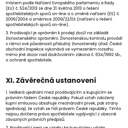
místem podle Nařízení Evropského parlamentu a Rady
(EU) č. 524/2013 ze dne 21. května 2013 o řešení
spotřebitelských sporů on-line a o změně nařízení (ES) č.
2006/2004 a směrnice 2009/22/ES (nařízení o řešení
spotřebitelských sporů on-line).
3. Prodávající je oprávněn k prodeji zboží na základě
živnostenského oprávnění. Živnostenskou kontrolu provádí
v rámci své působnosti příslušný živnostenský úřad. Česká
obchodní inspekce vykonává ve vymezeném rozsahu
mimo jiné dozor nad dodržováním zákona č. 634/1992 Sb.,
o ochraně spotřebitele.
XI.
Závěrečná ustanovení
1. Veškerá ujednání mezi prodávajícím a kupujícím se
právním řádem České republiky. Pokud vztah založený
kupní smlouvou obsahuje mezinárodní prvek, pak strany
sjednávají, že vztah se řídí právem České republiky. Tímto
nejsou dotčena práva spotřebitele vyplývající z obecně
závazných právních předpisů.
2. Prodávající není ve vztahu ke kupujícímu vázán