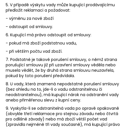
5. V případě výskytu vady může kupující prodávajícímu
předložit reklamaci a požadovat:
- výměnu za nové zboží
- odstoupit od smlouvy.
6. Kupující má právo odstoupit od smlouvy:
- pokud má zboží podstatnou vadu,
- při větším počtu vad zboží.
7. Podstatné je takové porušení smlouvy, o němž strana
porušující smlouvu již při uzavření smlouvy věděla nebo
musela vědět, že by druhá strana smlouvu neuzavřela,
pokud by toto porušení předvídala.
8. U vady, která znamená nepodstatné porušení smlouvy
(bez ohledu na to, jde-li o vadu odstranitelnou či
neodstranitelnou), má kupující nárok na odstranění vady
anebo přiměřenou slevu z kupní ceny.
9. Vyskytla-li se odstranitelná vada po opravě opakovaně
(obvykle třetí reklamace pro stejnou závadu nebo čtvrtá
pro odlišné závady) nebo má zboží větší počet vad
(zpravidla nejméně tři vady současně), má kupující právo