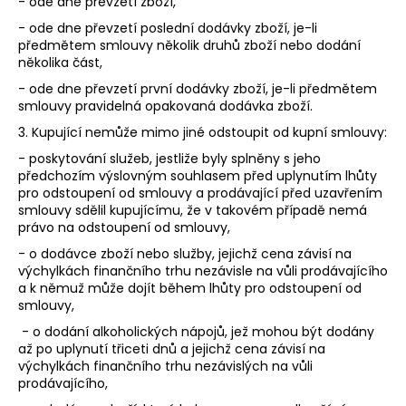
- ode dne převzetí zboží,
- ode dne převzetí poslední dodávky zboží, je-li
předmětem smlouvy několik druhů zboží nebo dodání
několika část,
- ode dne převzetí první dodávky zboží, je-li předmětem
smlouvy pravidelná opakovaná dodávka zboží.
3. Kupující nemůže mimo jiné odstoupit od kupní smlouvy:
- poskytování služeb, jestliže byly splněny s jeho
předchozím výslovným souhlasem před uplynutím lhůty
pro odstoupení od smlouvy a prodávající před uzavřením
smlouvy sdělil kupujícímu, že v takovém případě nemá
právo na odstoupení od smlouvy,
- o dodávce zboží nebo služby, jejichž cena závisí na
výchylkách finančního trhu nezávisle na vůli prodávajícího
a k němuž může dojít během lhůty pro odstoupení od
smlouvy,
- o dodání alkoholických nápojů, jež mohou být dodány
až po uplynutí třiceti dnů a jejichž cena závisí na
výchylkách finančního trhu nezávislých na vůli
prodávajícího,