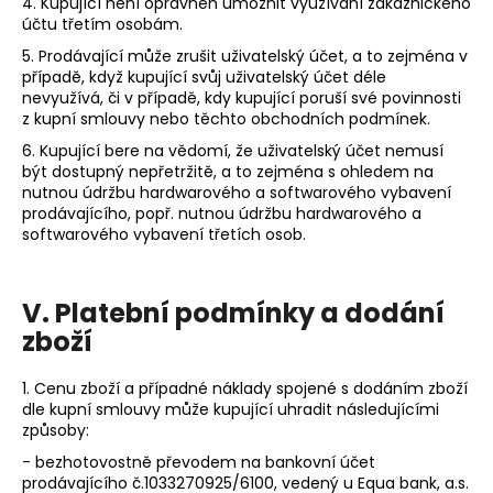
4. Kupující není oprávněn umožnit využívání zákaznického
účtu třetím osobám.
5. Prodávající může zrušit uživatelský účet, a to zejména v
případě, když kupující svůj uživatelský účet déle
nevyužívá, či v případě, kdy kupující poruší své povinnosti
z kupní smlouvy nebo těchto obchodních podmínek.
6. Kupující bere na vědomí, že uživatelský účet nemusí
být dostupný nepřetržitě, a to zejména s ohledem na
nutnou údržbu hardwarového a softwarového vybavení
prodávajícího, popř. nutnou údržbu hardwarového a
softwarového vybavení třetích osob.
V.
Platební podmínky a dodání
zboží
1. Cenu zboží a případné náklady spojené s dodáním zboží
dle kupní smlouvy může kupující uhradit následujícími
způsoby:
- bezhotovostně převodem na bankovní účet
prodávajícího č.
1033270925/6100
, vedený u Equa bank, a.s.