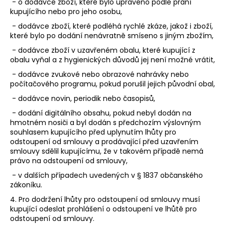
- o dodávce zboží, které bylo upraveno podle přání
kupujícího nebo pro jeho osobu,
- dodávce zboží, které podléhá rychlé zkáze, jakož i zboží,
které bylo po dodání nenávratně smíseno s jiným zbožím,
- dodávce zboží v uzavřeném obalu, které kupující z
obalu vyňal a z hygienických důvodů jej není možné vrátit,
- dodávce zvukové nebo obrazové nahrávky nebo
počítačového programu, pokud porušil jejich původní obal,
- dodávce novin, periodik nebo časopisů,
- dodání digitálního obsahu, pokud nebyl dodán na
hmotném nosiči a byl dodán s předchozím výslovným
souhlasem kupujícího před uplynutím lhůty pro
odstoupení od smlouvy a prodávající před uzavřením
smlouvy sdělil kupujícímu, že v takovém případě nemá
právo na odstoupení od smlouvy,
- v dalších případech uvedených v § 1837 občanského
zákoníku.
4. Pro dodržení lhůty pro odstoupení od smlouvy musí
kupující odeslat prohlášení o odstoupení ve lhůtě pro
odstoupení od smlouvy.