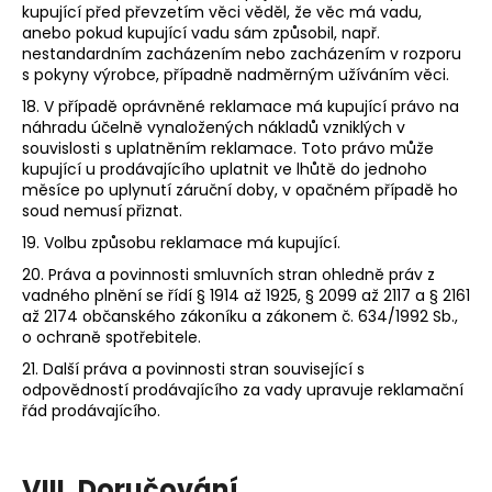
kupující před převzetím věci věděl, že věc má vadu,
anebo pokud kupující vadu sám způsobil, např.
nestandardním zacházením nebo zacházením v rozporu
s pokyny výrobce, případně nadměrným užíváním věci.
18. V případě oprávněné reklamace má kupující právo na
náhradu účelně vynaložených nákladů vzniklých v
souvislosti s uplatněním reklamace. Toto právo může
kupující u prodávajícího uplatnit ve lhůtě do jednoho
měsíce po uplynutí záruční doby, v opačném případě ho
soud nemusí přiznat.
19. Volbu způsobu reklamace má kupující.
20. Práva a povinnosti smluvních stran ohledně práv z
vadného plnění se řídí § 1914 až 1925, § 2099 až 2117 a § 2161
až 2174 občanského zákoníku a zákonem č. 634/1992 Sb.,
o ochraně spotřebitele.
21. Další práva a povinnosti stran související s
odpovědností prodávajícího za vady upravuje reklamační
řád prodávajícího.
VIII.
Doručování