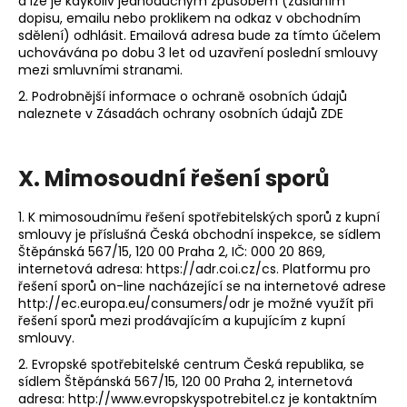
a lze je kdykoliv jednoduchým způsobem (zasláním
dopisu, emailu nebo proklikem na odkaz v obchodním
sdělení) odhlásit. Emailová adresa bude za tímto účelem
uchovávána po dobu 3 let od uzavření poslední smlouvy
mezi smluvními stranami.
2. Podrobnější informace o ochraně osobních údajů
naleznete v Zásadách ochrany osobních údajů ZDE
X.
Mimosoudní řešení sporů
1. K mimosoudnímu řešení spotřebitelských sporů z kupní
smlouvy je příslušná Česká obchodní inspekce, se sídlem
Štěpánská 567/15, 120 00 Praha 2, IČ: 000 20 869,
internetová adresa: https://adr.coi.cz/cs. Platformu pro
řešení sporů on-line nacházející se na internetové adrese
http://ec.europa.eu/consumers/odr je možné využít při
řešení sporů mezi prodávajícím a kupujícím z kupní
smlouvy.
2. Evropské spotřebitelské centrum Česká republika, se
sídlem Štěpánská 567/15, 120 00 Praha 2, internetová
adresa: http://www.evropskyspotrebitel.cz je kontaktním