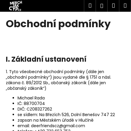
K
Přejít
Hledat
Náku
M
Přihlášen
na
o
obsah
Zpět
Zpět
košík
š
Obchodní podmínky
í
C
k
o
p
o
I. Základní ustanovení
t
ř
1. Tyto všeobecné obchodní podmínky (dále jen
e
„obchodní podmínky“) jsou vydané dle § 1751 a násl.
zákona č. 89/2012 Sb., občanský zákoník (dále jen
b
„občanský zákoník“)
u
Michael Rada
j
IČ: 88700704
e
DIČ: CZ08327262
t
se sídlem: Na Březích 526, Dolní Benešov 747 22
zapsan na Městském úřadě v Hlučíně
e
email:
deerfriendscz@gmail.com
n