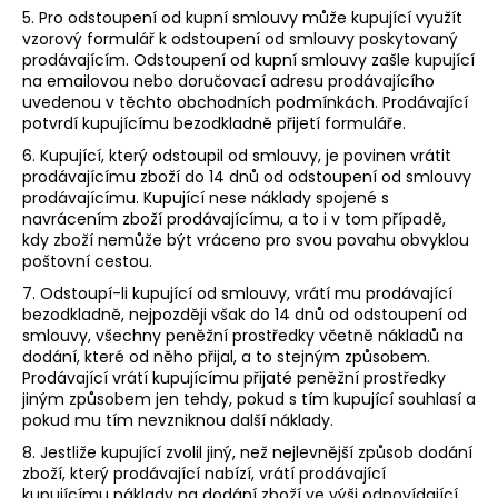
5. Pro odstoupení od kupní smlouvy může kupující využít
vzorový formulář k odstoupení od smlouvy poskytovaný
prodávajícím. Odstoupení od kupní smlouvy zašle kupující
na emailovou nebo doručovací adresu prodávajícího
uvedenou v těchto obchodních podmínkách. Prodávající
potvrdí kupujícímu bezodkladně přijetí formuláře.
6. Kupující, který odstoupil od smlouvy, je povinen vrátit
prodávajícímu zboží do 14 dnů od odstoupení od smlouvy
prodávajícímu. Kupující nese náklady spojené s
navrácením zboží prodávajícímu, a to i v tom případě,
kdy zboží nemůže být vráceno pro svou povahu obvyklou
poštovní cestou.
7. Odstoupí-li kupující od smlouvy, vrátí mu prodávající
bezodkladně, nejpozději však do 14 dnů od odstoupení od
smlouvy, všechny peněžní prostředky včetně nákladů na
dodání, které od něho přijal, a to stejným způsobem.
Prodávající vrátí kupujícímu přijaté peněžní prostředky
jiným způsobem jen tehdy, pokud s tím kupující souhlasí a
pokud mu tím nevzniknou další náklady.
8. Jestliže kupující zvolil jiný, než nejlevnější způsob dodání
zboží, který prodávající nabízí, vrátí prodávající
kupujícímu náklady na dodání zboží ve výši odpovídající