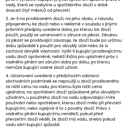
vady, která se vyskytne u spotřebního zboží v době
dvaceti čtyř měsíců od převzetí.
3. Je-li na prodávaném zboží, na jeho obalu, v návodu
připojenému ke zboží nebo v reklamě v souladu s jinými
právními předpisy uvedena doba, po kterou lze zboží
použít, použijí se ustanovení o záruce za jakost. Zárukou
za jakost se prodávající zavazuje, že zboží bude po určitou
dobu způsobilé k použití pro obvyklý účel nebo že si
zachová obvyklé vlastnosti. Vytkl-li kupující prodávajícímu
vadu zboží oprávněně, neběží lhůta pro uplatnění práv z
vadného plnění ani záruční doba po dobu, po kterou
nemůže kupující vadné zboží užívat.
4. Ustanovení uvedená v předchozím odstavci
obchodních podmínek se nepoužijí u zboží prodávaného
za nižší cenu na vadu, pro kterou byla nižší cena
ujednána, na opotřebení zboží způsobené jeho obvyklým
užíváním, u použitého zboží na vadu odpovídající míře
používání nebo opotřebení, kterou zboží mělo při převzetí
kupujícím, nebo vyplývá-li to z povahy zboží. Právo z
vadného plnění kupujícímu nenáleží, pokud před
převzetím zboží věděl, že zboží má vadu, anebo pokud
vadu sám kupující způsobil.