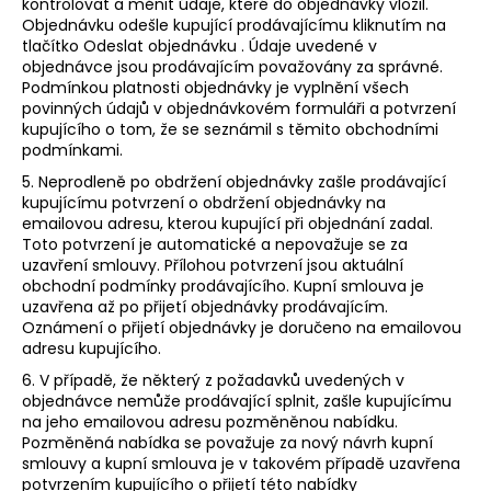
kontrolovat a měnit údaje, které do objednávky vložil.
Objednávku odešle kupující prodávajícímu kliknutím na
tlačítko Odeslat objednávku . Údaje uvedené v
objednávce jsou prodávajícím považovány za správné.
Podmínkou platnosti objednávky je vyplnění všech
povinných údajů v objednávkovém formuláři a potvrzení
kupujícího o tom, že se seznámil s těmito obchodními
podmínkami.
5. Neprodleně po obdržení objednávky zašle prodávající
kupujícímu potvrzení o obdržení objednávky na
emailovou adresu, kterou kupující při objednání zadal.
Toto potvrzení je automatické a nepovažuje se za
uzavření smlouvy. Přílohou potvrzení jsou aktuální
obchodní podmínky prodávajícího. Kupní smlouva je
uzavřena až po přijetí objednávky prodávajícím.
Oznámení o přijetí objednávky je doručeno na emailovou
adresu kupujícího.
6. V případě, že některý z požadavků uvedených v
objednávce nemůže prodávající splnit, zašle kupujícímu
na jeho emailovou adresu pozměněnou nabídku.
Pozměněná nabídka se považuje za nový návrh kupní
smlouvy a kupní smlouva je v takovém případě uzavřena
potvrzením kupujícího o přijetí této nabídky