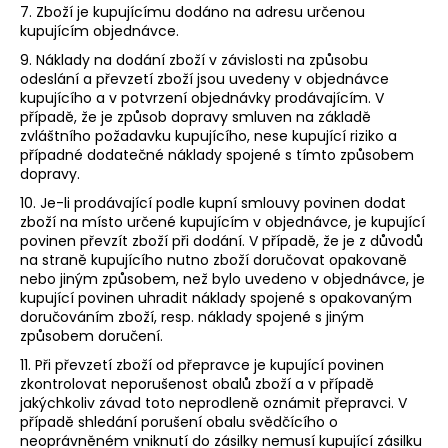
7. Zboží je kupujícímu dodáno na adresu určenou
kupujícím objednávce.
9. Náklady na dodání zboží v závislosti na způsobu
odeslání a převzetí zboží jsou uvedeny v objednávce
kupujícího a v potvrzení objednávky prodávajícím. V
případě, že je způsob dopravy smluven na základě
zvláštního požadavku kupujícího, nese kupující riziko a
případné dodatečné náklady spojené s tímto způsobem
dopravy.
10. Je-li prodávající podle kupní smlouvy povinen dodat
zboží na místo určené kupujícím v objednávce, je kupující
povinen převzít zboží při dodání. V případě, že je z důvodů
na straně kupujícího nutno zboží doručovat opakovaně
nebo jiným způsobem, než bylo uvedeno v objednávce, je
kupující povinen uhradit náklady spojené s opakovaným
doručováním zboží, resp. náklady spojené s jiným
způsobem doručení.
11. Při převzetí zboží od přepravce je kupující povinen
zkontrolovat neporušenost obalů zboží a v případě
jakýchkoliv závad toto neprodleně oznámit přepravci. V
případě shledání porušení obalu svědčícího o
neoprávněném vniknutí do zásilky nemusí kupující zásilku