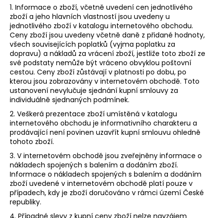
1. Informace o zboží, včetně uvedení cen jednotlivého
zboží a jeho hlavních vlastností jsou uvedeny u
jednotlivého zboží v katalogu internetového obchodu.
Ceny zboží jsou uvedeny včetně daně z přidané hodnoty,
všech souvisejících poplatků (vyjma poplatku za
dopravu) a nákladů za vrácení zboží, jestliže toto zboží ze
své podstaty nemůže být vráceno obvyklou poštovní
cestou. Ceny zboží zůstávají v platnosti po dobu, po
kterou jsou zobrazovány v internetovém obchodě. Toto
ustanovení nevylučuje sjednání kupní smlouvy za
individuálně sjednaných podmínek.
2. Veškerá prezentace zboží umístěná v katalogu
internetového obchodu je informativního charakteru a
prodávající není povinen uzavřít kupní smlouvu ohledně
tohoto zboží.
3. V internetovém obchodě jsou zveřejněny informace o
nákladech spojených s balením a dodáním zboží.
Informace o nákladech spojených s balením a dodáním
zboží uvedené v internetovém obchodě platí pouze v
případech, kdy je zboží doručováno v rámci území České
republiky.
4. Případné slevy z kupní ceny zboží nelze navzájem