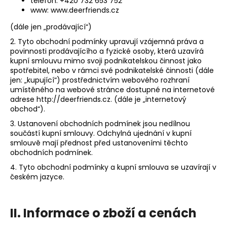
telefon: +420 732 653 752
a
www: www.deerfriends.cz
j
(dále jen „prodávající“)
í
2. Tyto obchodní podmínky upravují vzájemná práva a
t
povinnosti prodávajícího a fyzické osoby, která uzavírá
kupní smlouvu mimo svoji podnikatelskou činnost jako
?
spotřebitel, nebo v rámci své podnikatelské činnosti (dále
jen: „kupující“) prostřednictvím webového rozhraní
umístěného na webové stránce dostupné na internetové
adrese http://deerfriends.cz. (dále je „internetový
obchod“).
HLEDAT
3. Ustanovení obchodních podmínek jsou nedílnou
součástí kupní smlouvy. Odchylná ujednání v kupní
smlouvě mají přednost před ustanoveními těchto
obchodních podmínek.
4. Tyto obchodní podmínky a kupní smlouva se uzavírají v
českém jazyce.
II.
Informace o zboží a cenách