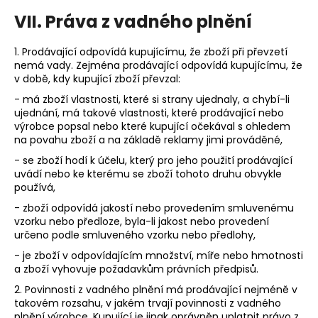
VII.
Práva z vadného plnění
1. Prodávající odpovídá kupujícímu, že zboží při převzetí
nemá vady. Zejména prodávající odpovídá kupujícímu, že
v době, kdy kupující zboží převzal:
- má zboží vlastnosti, které si strany ujednaly, a chybí-li
ujednání, má takové vlastnosti, které prodávající nebo
výrobce popsal nebo které kupující očekával s ohledem
na povahu zboží a na základě reklamy jimi prováděné,
- se zboží hodí k účelu, který pro jeho použití prodávající
uvádí nebo ke kterému se zboží tohoto druhu obvykle
používá,
- zboží odpovídá jakostí nebo provedením smluvenému
vzorku nebo předloze, byla-li jakost nebo provedení
určeno podle smluveného vzorku nebo předlohy,
- je zboží v odpovídajícím množství, míře nebo hmotnosti
a zboží vyhovuje požadavkům právních předpisů.
2. Povinnosti z vadného plnění má prodávající nejméně v
takovém rozsahu, v jakém trvají povinnosti z vadného
plnění výrobce. Kupující je jinak oprávněn uplatnit právo z