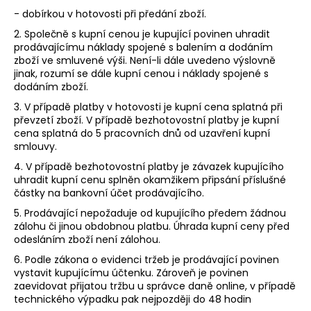
- dobírkou v hotovosti při předání zboží.
2. Společně s kupní cenou je kupující povinen uhradit
prodávajícímu náklady spojené s balením a dodáním
zboží ve smluvené výši. Není-li dále uvedeno výslovně
jinak, rozumí se dále kupní cenou i náklady spojené s
dodáním zboží.
3. V případě platby v hotovosti je kupní cena splatná při
převzetí zboží. V případě bezhotovostní platby je kupní
cena splatná do 5 pracovních dnů od uzavření kupní
smlouvy.
4. V případě bezhotovostní platby je závazek kupujícího
uhradit kupní cenu splněn okamžikem připsání příslušné
částky na bankovní účet prodávajícího.
5. Prodávající nepožaduje od kupujícího předem žádnou
zálohu či jinou obdobnou platbu. Úhrada kupní ceny před
odesláním zboží není zálohou.
6. Podle zákona o evidenci tržeb je prodávající povinen
vystavit kupujícímu účtenku. Zároveň je povinen
zaevidovat přijatou tržbu u správce daně online, v případě
technického výpadku pak nejpozději do 48 hodin