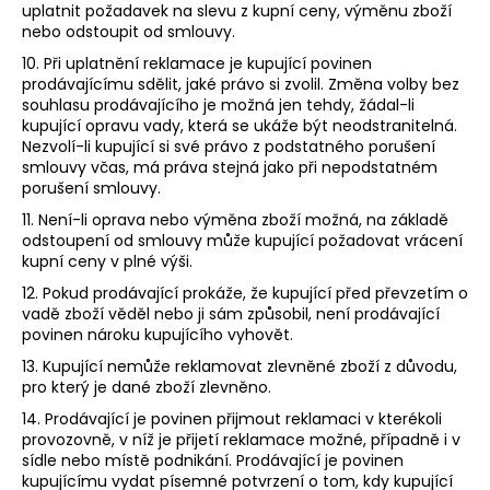
uplatnit požadavek na slevu z kupní ceny, výměnu zboží
nebo odstoupit od smlouvy.
10. Při uplatnění reklamace je kupující povinen
prodávajícímu sdělit, jaké právo si zvolil. Změna volby bez
souhlasu prodávajícího je možná jen tehdy, žádal-li
kupující opravu vady, která se ukáže být neodstranitelná.
Nezvolí-li kupující si své právo z podstatného porušení
smlouvy včas, má práva stejná jako při nepodstatném
porušení smlouvy.
11. Není-li oprava nebo výměna zboží možná, na základě
odstoupení od smlouvy může kupující požadovat vrácení
kupní ceny v plné výši.
12. Pokud prodávající prokáže, že kupující před převzetím o
vadě zboží věděl nebo ji sám způsobil, není prodávající
povinen nároku kupujícího vyhovět.
13. Kupující nemůže reklamovat zlevněné zboží z důvodu,
pro který je dané zboží zlevněno.
14. Prodávající je povinen přijmout reklamaci v kterékoli
provozovně, v níž je přijetí reklamace možné, případně i v
sídle nebo místě podnikání. Prodávající je povinen
kupujícímu vydat písemné potvrzení o tom, kdy kupující