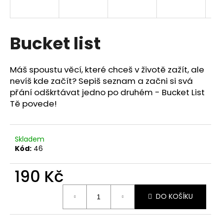
a
j
í
Bucket list
t
?
Máš spoustu věcí, které chceš v životě zažít, ale
nevíš kde začít? Sepiš seznam a začni si svá
přání odškrtávat jedno po druhém - Bucket List
Tě povede!
HLEDAT
Skladem
Kód:
46
190 Kč
Měrná
DO KOŠÍKU
cena: